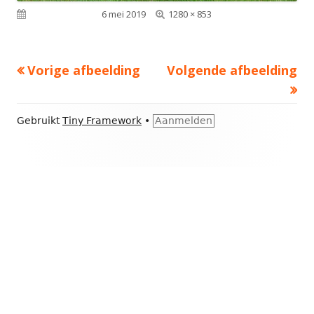
Volledige
Gepubliceerd op
6 mei 2019
1280 × 853
grootte
Vorige afbeelding
Volgende afbeelding
Footer
Gebruikt
Tiny Framework
•
Aanmelden
inhoud